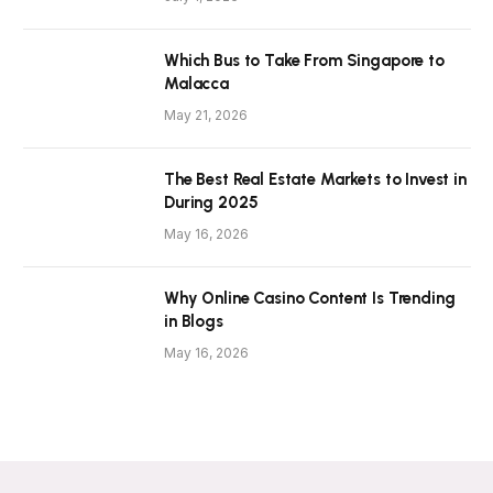
Which Bus to Take From Singapore to
Malacca
May 21, 2026
The Best Real Estate Markets to Invest in
During 2025
May 16, 2026
Why Online Casino Content Is Trending
in Blogs
May 16, 2026