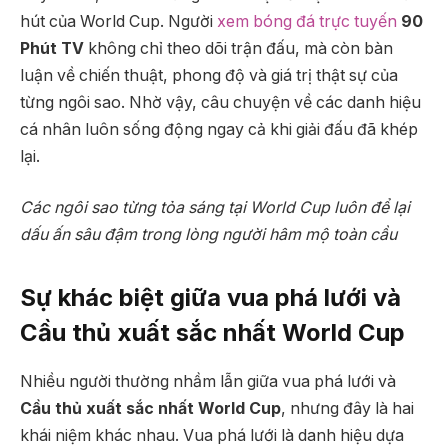
hút của World Cup. Người
xem bóng đá trực tuyến
90
Phút TV
không chỉ theo dõi trận đấu, mà còn bàn
luận về chiến thuật, phong độ và giá trị thật sự của
từng ngôi sao. Nhờ vậy, câu chuyện về các danh hiệu
cá nhân luôn sống động ngay cả khi giải đấu đã khép
lại.
Các ngôi sao từng tỏa sáng tại World Cup luôn để lại
dấu ấn sâu đậm trong lòng người hâm mộ toàn cầu
Sự khác biệt giữa vua phá lưới và
Cầu thủ xuất sắc nhất World Cup
Nhiều người thường nhầm lẫn giữa vua phá lưới và
Cầu thủ xuất sắc nhất World Cup
, nhưng đây là hai
khái niệm khác nhau. Vua phá lưới là danh hiệu dựa