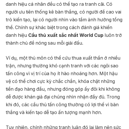
danh hiệu cá nhân đều có thể tạo ra tranh cãi. Có
người ưu tiên thống kê bàn thắng, có người đề cao vai
trò kiến tạo, lại có người nhìn vào tầm ảnh hưởng tổng
thể. Chính sự khác biệt trong cách đánh giá khiến
danh hiệu
Cầu thủ xuất sắc nhất World Cup
luôn trở
thành chủ đề nóng sau mỗi giải đấu.
Ví dụ, một thủ môn có thể cứu thua xuất thần ở nhiều
trận, nhưng thường khó cạnh tranh với các ngôi sao
tấn công vì vị trí của họ ít hào nhoáng hơn. Một hậu
vệ có thể chơi cực kỳ chắc chắn, khóa chặt những
tiền đạo hàng đầu, nhưng đóng góp ấy đôi khi không
dễ được khán giả đại chúng nhìn nhận đầy đủ. Trong
khi đó, các cầu thủ tấn công thường có lợi thế vì bàn
thắng và kiến tạo dễ tạo ấn tượng mạnh hơn.
Tuy nhiên, chính những tranh luận đó lại làm nên sức