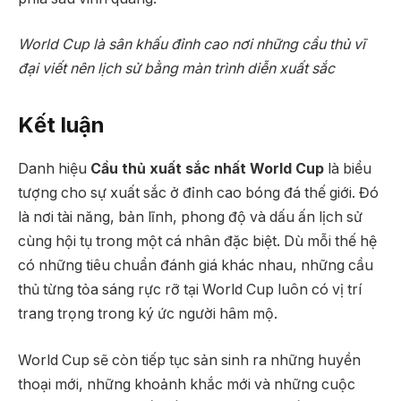
World Cup là sân khấu đỉnh cao nơi những cầu thủ vĩ
đại viết nên lịch sử bằng màn trình diễn xuất sắc
Kết luận
Danh hiệu
Cầu thủ xuất sắc nhất World Cup
là biểu
tượng cho sự xuất sắc ở đỉnh cao bóng đá thế giới. Đó
là nơi tài năng, bản lĩnh, phong độ và dấu ấn lịch sử
cùng hội tụ trong một cá nhân đặc biệt. Dù mỗi thế hệ
có những tiêu chuẩn đánh giá khác nhau, những cầu
thủ từng tỏa sáng rực rỡ tại World Cup luôn có vị trí
trang trọng trong ký ức người hâm mộ.
World Cup sẽ còn tiếp tục sản sinh ra những huyền
thoại mới, những khoảnh khắc mới và những cuộc