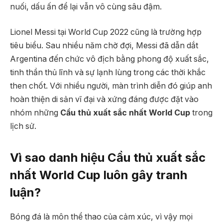
nuối, dấu ấn để lại vẫn vô cùng sâu đậm.
Lionel Messi tại World Cup 2022 cũng là trường hợp
tiêu biểu. Sau nhiều năm chờ đợi, Messi đã dẫn dắt
Argentina đến chức vô địch bằng phong độ xuất sắc,
tinh thần thủ lĩnh và sự lạnh lùng trong các thời khắc
then chốt. Với nhiều người, màn trình diễn đó giúp anh
hoàn thiện di sản vĩ đại và xứng đáng được đặt vào
nhóm những
Cầu thủ xuất sắc nhất World Cup
trong
lịch sử.
Vì sao danh hiệu Cầu thủ xuất sắc
nhất World Cup luôn gây tranh
luận?
Bóng đá là môn thể thao của cảm xúc, vì vậy mọi