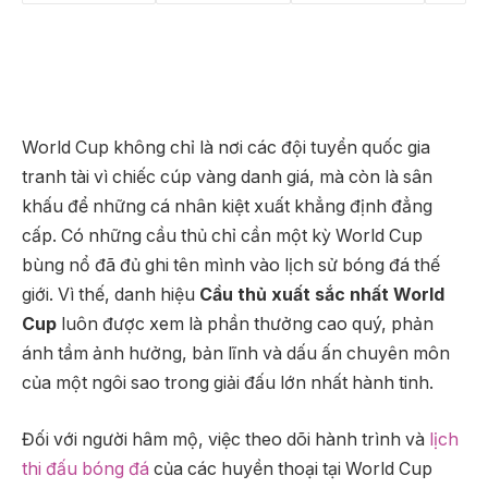
World Cup không chỉ là nơi các đội tuyển quốc gia
tranh tài vì chiếc cúp vàng danh giá, mà còn là sân
khấu để những cá nhân kiệt xuất khẳng định đẳng
cấp. Có những cầu thủ chỉ cần một kỳ World Cup
bùng nổ đã đủ ghi tên mình vào lịch sử bóng đá thế
giới. Vì thế, danh hiệu
Cầu thủ xuất sắc nhất World
Cup
luôn được xem là phần thưởng cao quý, phản
ánh tầm ảnh hưởng, bản lĩnh và dấu ấn chuyên môn
của một ngôi sao trong giải đấu lớn nhất hành tinh.
Đối với người hâm mộ, việc theo dõi hành trình và
lịch
thi đấu bóng đá
của các huyền thoại tại World Cup