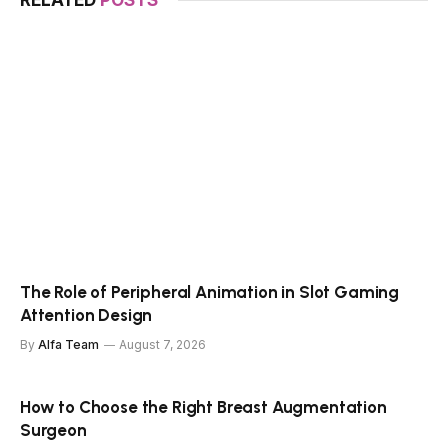
The Role of Peripheral Animation in Slot Gaming
Attention Design
By
Alfa Team
August 7, 2026
How to Choose the Right Breast Augmentation
Surgeon