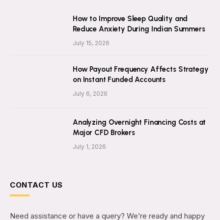
How to Improve Sleep Quality and
Reduce Anxiety During Indian Summers
July 15, 2026
How Payout Frequency Affects Strategy
on Instant Funded Accounts
July 6, 2026
Analyzing Overnight Financing Costs at
Major CFD Brokers
July 1, 2026
CONTACT US
Need assistance or have a query? We’re ready and happy