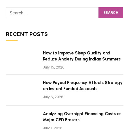
RECENT POSTS
How to Improve Sleep Quality and
Reduce Anxiety During Indian Summers
July 15, 2026
How Payout Frequency Affects Strategy
on Instant Funded Accounts
July 6, 2026
Analyzing Overnight Financing Costs at
Major CFD Brokers
July 1, 2026