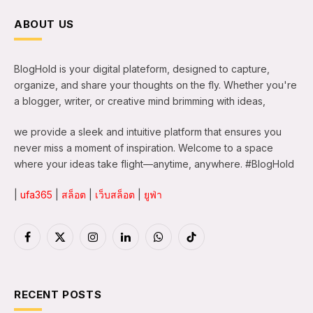
ABOUT US
BlogHold is your digital plateform, designed to capture,
organize, and share your thoughts on the fly. Whether you're
a blogger, writer, or creative mind brimming with ideas,
we provide a sleek and intuitive platform that ensures you
never miss a moment of inspiration. Welcome to a space
where your ideas take flight—anytime, anywhere. #BlogHold
|
ufa365
|
สล็อต
|
เว็บสล็อต
|
ยูฟ่า
Facebook
X
Instagram
LinkedIn
WhatsApp
TikTok
(Twitter)
RECENT POSTS