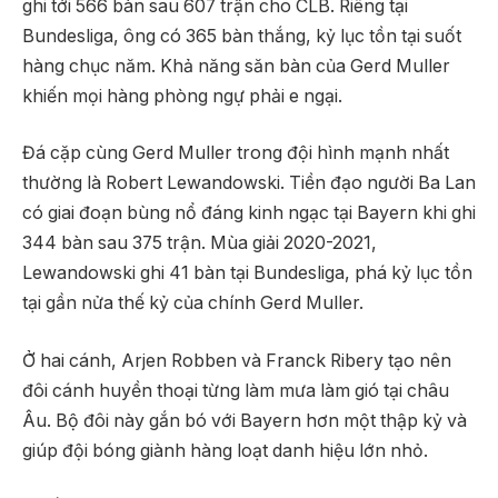
ghi tới 566 bàn sau 607 trận cho CLB. Riêng tại
Bundesliga, ông có 365 bàn thắng, kỷ lục tồn tại suốt
hàng chục năm. Khả năng săn bàn của Gerd Muller
khiến mọi hàng phòng ngự phải e ngại.
Đá cặp cùng Gerd Muller trong đội hình mạnh nhất
thường là Robert Lewandowski. Tiền đạo người Ba Lan
có giai đoạn bùng nổ đáng kinh ngạc tại Bayern khi ghi
344 bàn sau 375 trận. Mùa giải 2020-2021,
Lewandowski ghi 41 bàn tại Bundesliga, phá kỷ lục tồn
tại gần nửa thế kỷ của chính Gerd Muller.
Ở hai cánh, Arjen Robben và Franck Ribery tạo nên
đôi cánh huyền thoại từng làm mưa làm gió tại châu
Âu. Bộ đôi này gắn bó với Bayern hơn một thập kỷ và
giúp đội bóng giành hàng loạt danh hiệu lớn nhỏ.