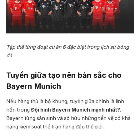
Tập thể từng đoạt cú ăn 6 đặc biệt trong lịch sử bóng
đá
Tuyến giữa tạo nên bản sắc cho
Bayern Munich
Nếu hàng thủ là bộ khung, tuyến giữa chính là linh
hồn trong
Đội hình Bayern Munich mạnh nhất?
.
Bayern từng sản sinh và sở hữu những tiền vệ có khả
năng kiểm soát thế trận hàng đầu thế giới.