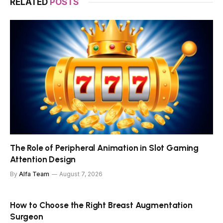
RELATED
POSTS
The Role of Peripheral Animation in Slot Gaming
Attention Design
By
Alfa Team
August 7, 2026
How to Choose the Right Breast Augmentation
Surgeon