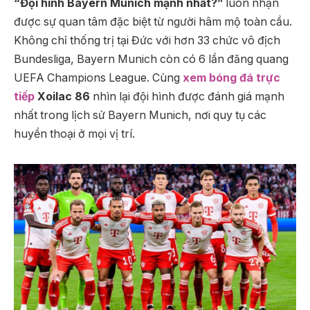
“Đội hình Bayern Munich mạnh nhất?”
luôn nhận
được sự quan tâm đặc biệt từ người hâm mộ toàn cầu.
Không chỉ thống trị tại Đức với hơn 33 chức vô địch
Bundesliga, Bayern Munich còn có 6 lần đăng quang
UEFA Champions League. Cùng
xem bóng đá trực
tiếp
Xoilac 86
nhìn lại đội hình được đánh giá mạnh
nhất trong lịch sử Bayern Munich, nơi quy tụ các
huyền thoại ở mọi vị trí.