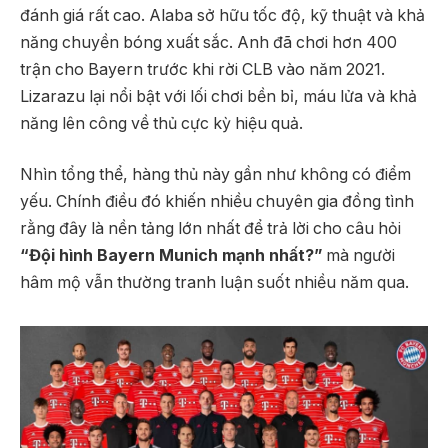
đánh giá rất cao. Alaba sở hữu tốc độ, kỹ thuật và khả
năng chuyền bóng xuất sắc. Anh đã chơi hơn 400
trận cho Bayern trước khi rời CLB vào năm 2021.
Lizarazu lại nổi bật với lối chơi bền bỉ, máu lửa và khả
năng lên công về thủ cực kỳ hiệu quả.
Nhìn tổng thể, hàng thủ này gần như không có điểm
yếu. Chính điều đó khiến nhiều chuyên gia đồng tình
rằng đây là nền tảng lớn nhất để trả lời cho câu hỏi
“Đội hình Bayern Munich mạnh nhất?”
mà người
hâm mộ vẫn thường tranh luận suốt nhiều năm qua.