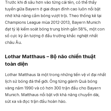
Trước khi đi sâu hơn vào từng cái tên, có thể thấy
tuyến giữa Bayern ở giai đoạn đỉnh cao luôn nổi bật
nhờ khả năng cầm bóng vượt trội. Theo thống kê tại
Champions League mùa 2012-2013, Bayern Munich
đạt tỷ lệ kiểm soát bóng trung bình gần 58%, một con
số cực kỳ ấn tượng ở đấu trường khắc nghiệt nhất
châu Âu.
Lothar Matthaus – Bộ não chiến thuật
toàn diện
Lothar Matthaus là một trong những tiền vệ vĩ đại nhất
lịch sử bóng đá thế giới. Ông từng giành Quả bóng
vàng năm 1990 và có hơn 300 trận đấu cho Bayern
Munich. Matthaus nổi bật với khả năng chuyền dài,
sút xa và đọc trận đấu hoàn hảo.