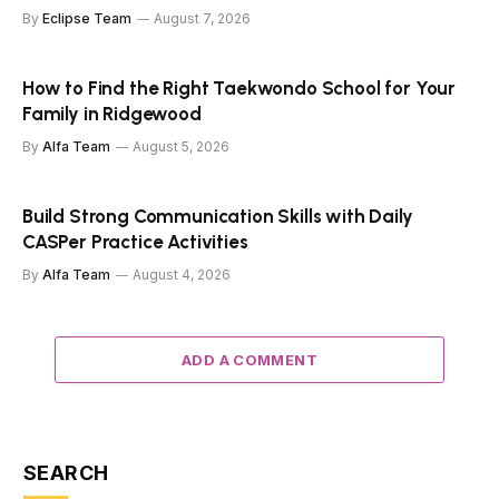
By
Eclipse Team
August 7, 2026
How to Find the Right Taekwondo School for Your
Family in Ridgewood
By
Alfa Team
August 5, 2026
Build Strong Communication Skills with Daily
CASPer Practice Activities
By
Alfa Team
August 4, 2026
ADD A COMMENT
SEARCH