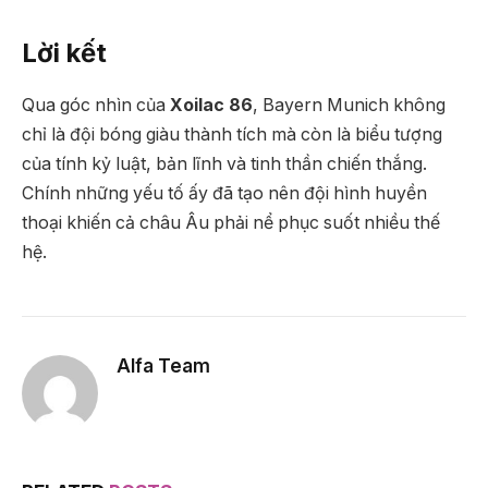
Lời kết
Qua góc nhìn của
Xoilac 86
, Bayern Munich không
chỉ là đội bóng giàu thành tích mà còn là biểu tượng
của tính kỷ luật, bản lĩnh và tinh thần chiến thắng.
Chính những yếu tố ấy đã tạo nên đội hình huyền
thoại khiến cả châu Âu phải nể phục suốt nhiều thế
hệ.
Alfa Team