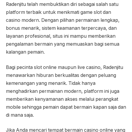
Radenjitu telah membuktikan diri sebagai salah satu
platform terbaik untuk menikmati game slot dan
casino modern. Dengan pilihan permainan lengkap,
bonus menarik, sistem keamanan terpercaya, dan
layanan profesional, situs ini mampu memberikan
pengalaman bermain yang memuaskan bagi semua
kalangan pemain.
Bagi pecinta slot online maupun live casino, Radenjitu
menawarkan hiburan berkualitas dengan peluang
kemenangan yang menarik. Tidak hanya
menghadirkan permainan modern, platform ini juga
memberikan kenyamanan akses melalui perangkat
mobile sehingga pemain dapat bermain kapan saja dan
di mana saja.
Jika Anda mencari tempat bermain casino online yang