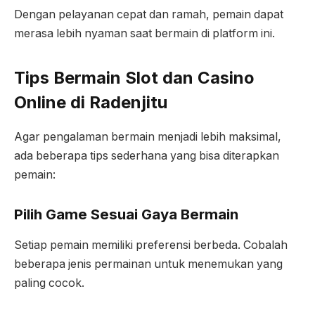
Dengan pelayanan cepat dan ramah, pemain dapat
merasa lebih nyaman saat bermain di platform ini.
Tips Bermain Slot dan Casino
Online di Radenjitu
Agar pengalaman bermain menjadi lebih maksimal,
ada beberapa tips sederhana yang bisa diterapkan
pemain:
Pilih Game Sesuai Gaya Bermain
Setiap pemain memiliki preferensi berbeda. Cobalah
beberapa jenis permainan untuk menemukan yang
paling cocok.