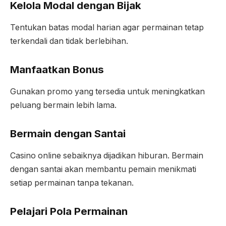
Kelola Modal dengan Bijak
Tentukan batas modal harian agar permainan tetap
terkendali dan tidak berlebihan.
Manfaatkan Bonus
Gunakan promo yang tersedia untuk meningkatkan
peluang bermain lebih lama.
Bermain dengan Santai
Casino online sebaiknya dijadikan hiburan. Bermain
dengan santai akan membantu pemain menikmati
setiap permainan tanpa tekanan.
Pelajari Pola Permainan