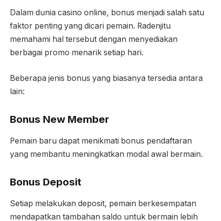
Dalam dunia casino online, bonus menjadi salah satu
faktor penting yang dicari pemain. Radenjitu
memahami hal tersebut dengan menyediakan
berbagai promo menarik setiap hari.
Beberapa jenis bonus yang biasanya tersedia antara
lain:
Bonus New Member
Pemain baru dapat menikmati bonus pendaftaran
yang membantu meningkatkan modal awal bermain.
Bonus Deposit
Setiap melakukan deposit, pemain berkesempatan
mendapatkan tambahan saldo untuk bermain lebih