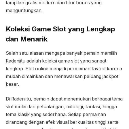
tampilan grafis modern dan fitur bonus yang
menguntungkan.
Koleksi Game Slot yang Lengkap
dan Menarik
Salah satu alasan mengapa banyak pemain memilih
Radenjitu adalah koleksi game slot yang sangat
lengkap. Slot online menjadi permainan favorit karena
mudah dimainkan dan menawarkan peluang jackpot
besar.
Di Radenjitu, pemain dapat menemukan berbagai tema
slot mulai dari petualangan, mitologi, fantasi, hingga
tema klasik yang sederhana. Setiap permainan
dirancang dengan efek visual berkualitas tinggi serta