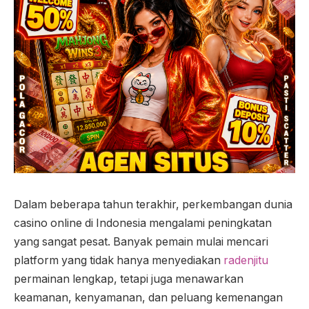
Dalam beberapa tahun terakhir, perkembangan dunia
casino online di Indonesia mengalami peningkatan
yang sangat pesat. Banyak pemain mulai mencari
platform yang tidak hanya menyediakan
radenjitu
permainan lengkap, tetapi juga menawarkan
keamanan, kenyamanan, dan peluang kemenangan