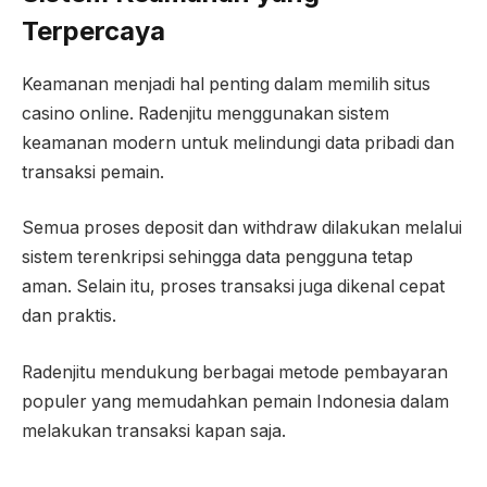
Terpercaya
Keamanan menjadi hal penting dalam memilih situs
casino online. Radenjitu menggunakan sistem
keamanan modern untuk melindungi data pribadi dan
transaksi pemain.
Semua proses deposit dan withdraw dilakukan melalui
sistem terenkripsi sehingga data pengguna tetap
aman. Selain itu, proses transaksi juga dikenal cepat
dan praktis.
Radenjitu mendukung berbagai metode pembayaran
populer yang memudahkan pemain Indonesia dalam
melakukan transaksi kapan saja.