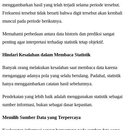
menggambarkan hasil yang telah terjadi selama periode tersebut.
Frekuensi tersebut tidak berarti bahwa digit tersebut akan kembali
muncul pada periode berikutnya.
Memahami perbedaan antara data historis dan prediksi sangat
penting agar interpretasi terhadap statistik tetap objektif.
Hindari Kesalahan dalam Membaca Statistik
Banyak orang melakukan kesalahan saat membaca data karena
menganggap adanya pola yang selalu berulang. Padahal, statistik
hanya menggambarkan catatan hasil sebelumnya.
Pendekatan yang lebih baik adalah menggunakan statistik sebagai
sumber informasi, bukan sebagai dasar kepastian.
Memilih Sumber Data yang Terpercaya