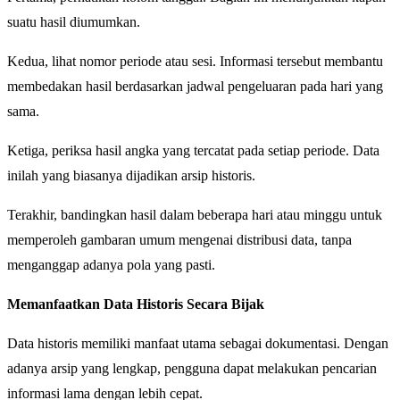
suatu hasil diumumkan.
Kedua, lihat nomor periode atau sesi. Informasi tersebut membantu
membedakan hasil berdasarkan jadwal pengeluaran pada hari yang
sama.
Ketiga, periksa hasil angka yang tercatat pada setiap periode. Data
inilah yang biasanya dijadikan arsip historis.
Terakhir, bandingkan hasil dalam beberapa hari atau minggu untuk
memperoleh gambaran umum mengenai distribusi data, tanpa
menganggap adanya pola yang pasti.
Memanfaatkan Data Historis Secara Bijak
Data historis memiliki manfaat utama sebagai dokumentasi. Dengan
adanya arsip yang lengkap, pengguna dapat melakukan pencarian
informasi lama dengan lebih cepat.