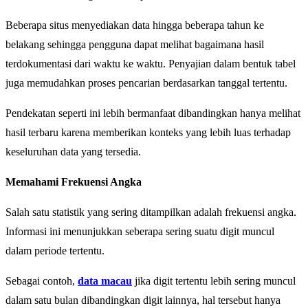
Beberapa situs menyediakan data hingga beberapa tahun ke
belakang sehingga pengguna dapat melihat bagaimana hasil
terdokumentasi dari waktu ke waktu. Penyajian dalam bentuk tabel
juga memudahkan proses pencarian berdasarkan tanggal tertentu.
Pendekatan seperti ini lebih bermanfaat dibandingkan hanya melihat
hasil terbaru karena memberikan konteks yang lebih luas terhadap
keseluruhan data yang tersedia.
Memahami Frekuensi Angka
Salah satu statistik yang sering ditampilkan adalah frekuensi angka.
Informasi ini menunjukkan seberapa sering suatu digit muncul
dalam periode tertentu.
Sebagai contoh,
data macau
jika digit tertentu lebih sering muncul
dalam satu bulan dibandingkan digit lainnya, hal tersebut hanya