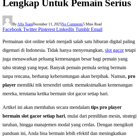
Lengkap Untuk Pemain Serius
By
Alfa Team
December 11, 2025
No Comments
5 Mins Read
Facebook
Twitter
Pinterest
LinkedIn
Tumblr
Email
Permainan slot online telah menjadi salah satu hiburan digital paling
digemari di Indonesia. Tidak hanya menyenangkan,
slot gacor
tetapi
juga menawarkan peluang kemenangan besar bagi pemain yang
tahu strategi yang tepat. Banyak pemain pemula sering bermain
tanpa rencana, berharap keberuntungan akan berpihak. Namun,
pro
player
memiliki trik tersendiri untuk memaksimalkan kemenangan
mereka, terutama ketika bermain slot gacor setiap hari.
Artikel ini akan membahas secara mendalam
tips pro player
bermain slot gacor setiap hari
, mulai dari pemilihan mesin, strategi
taruhan, hingga manajemen modal yang cerdas. Dengan mengikuti
panduan ini, Anda bisa bermain lebih efektif dan meningkatkan