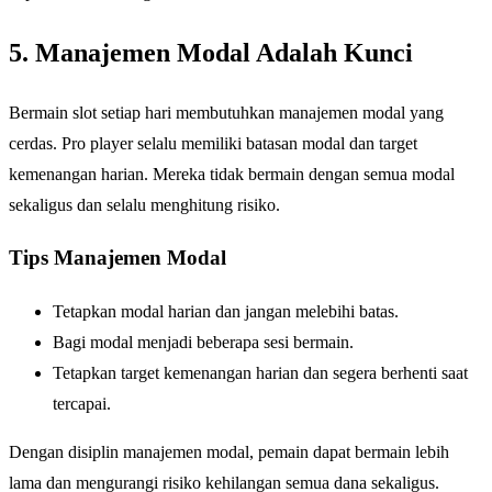
5. Manajemen Modal Adalah Kunci
Bermain slot setiap hari membutuhkan manajemen modal yang
cerdas. Pro player selalu memiliki batasan modal dan target
kemenangan harian. Mereka tidak bermain dengan semua modal
sekaligus dan selalu menghitung risiko.
Tips Manajemen Modal
Tetapkan modal harian dan jangan melebihi batas.
Bagi modal menjadi beberapa sesi bermain.
Tetapkan target kemenangan harian dan segera berhenti saat
tercapai.
Dengan disiplin manajemen modal, pemain dapat bermain lebih
lama dan mengurangi risiko kehilangan semua dana sekaligus.