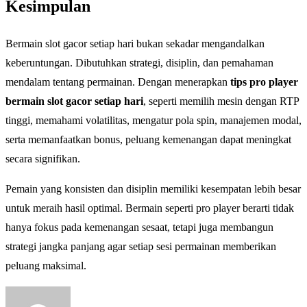
Kesimpulan
Bermain slot gacor setiap hari bukan sekadar mengandalkan
keberuntungan. Dibutuhkan strategi, disiplin, dan pemahaman
mendalam tentang permainan. Dengan menerapkan
tips pro player
bermain slot gacor setiap hari
, seperti memilih mesin dengan RTP
tinggi, memahami volatilitas, mengatur pola spin, manajemen modal,
serta memanfaatkan bonus, peluang kemenangan dapat meningkat
secara signifikan.
Pemain yang konsisten dan disiplin memiliki kesempatan lebih besar
untuk meraih hasil optimal. Bermain seperti pro player berarti tidak
hanya fokus pada kemenangan sesaat, tetapi juga membangun
strategi jangka panjang agar setiap sesi permainan memberikan
peluang maksimal.