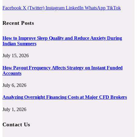
Facebook
X (Twitter)
Instagram
LinkedIn
WhatsApp
TikTok
Recent Posts
How to Improve Sleep Quality and Reduce Anxiety During
Indian Summers
July 15, 2026
How Payout Frequency Affects Strategy on Instant Funded
Accounts
July 6, 2026
Analyzing Overnight Financing Costs at Major CFD Brokers
July 1, 2026
Contact Us