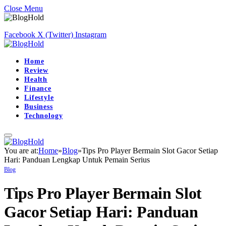
Close Menu
Facebook
X (Twitter)
Instagram
Home
Review
Health
Finance
Lifestyle
Business
Technology
You are at:
Home
»
Blog
»
Tips Pro Player Bermain Slot Gacor Setiap
Hari: Panduan Lengkap Untuk Pemain Serius
Blog
Tips Pro Player Bermain Slot
Gacor Setiap Hari: Panduan