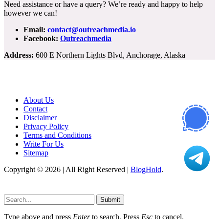
Need assistance or have a query? We’re ready and happy to help
however we can!
Email:
contact@outreachmedia.io
Facebook:
Outreachmedia
Address:
600 E Northern Lights Blvd, Anchorage, Alaska
About Us
Contact
Disclaimer
Privacy Policy
Terms and Conditions
Write For Us
Sitemap
Copyright © 2026 | All Right Reserved |
BlogHold
.
Submit
Type above and press
Enter
to search. Press
Esc
to cancel.