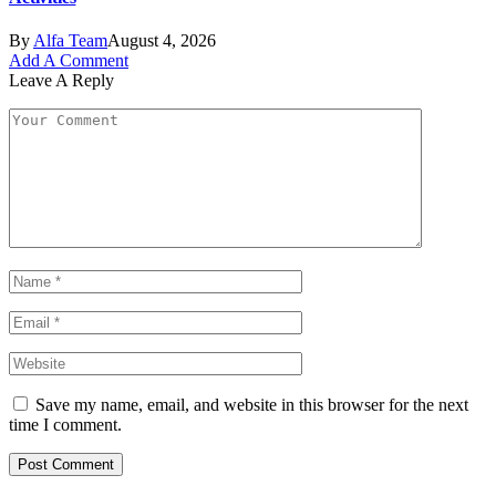
By
Alfa Team
August 4, 2026
Add A Comment
Leave A Reply
Save my name, email, and website in this browser for the next
time I comment.