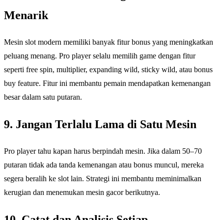
Menarik
Mesin slot modern memiliki banyak fitur bonus yang meningkatkan
peluang menang. Pro player selalu memilih game dengan fitur
seperti free spin, multiplier, expanding wild, sticky wild, atau bonus
buy feature. Fitur ini membantu pemain mendapatkan kemenangan
besar dalam satu putaran.
9. Jangan Terlalu Lama di Satu Mesin
Pro player tahu kapan harus berpindah mesin. Jika dalam 50–70
putaran tidak ada tanda kemenangan atau bonus muncul, mereka
segera beralih ke slot lain. Strategi ini membantu meminimalkan
kerugian dan menemukan mesin gacor berikutnya.
10. Catat dan Analisis Setiap