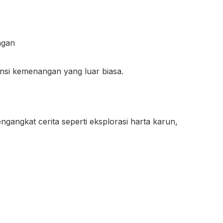
ngan
ensi kemenangan yang luar biasa.
gangkat cerita seperti eksplorasi harta karun,