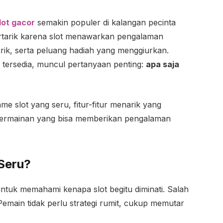
lot gacor
semakin populer di kalangan pecinta
ertarik karena slot menawarkan pengalaman
rik, serta peluang hadiah yang menggiurkan.
 tersedia, muncul pertanyaan penting:
apa saja
me slot yang seru, fitur-fitur menarik yang
permainan yang bisa memberikan pengalaman
Seru?
tuk memahami kenapa slot begitu diminati. Salah
main tidak perlu strategi rumit, cukup memutar