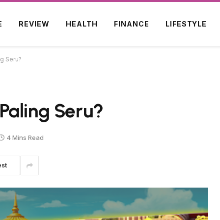
E
REVIEW
HEALTH
FINANCE
LIFESTYLE
ng Seru?
Paling Seru?
4 Mins Read
est