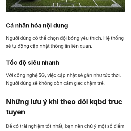
Cá nhân hóa nội dung
Người dùng có thể chọn đội bóng yêu thích. Hệ thống
sẽ tự động cập nhật thông tin liên quan.
Tốc độ siêu nhanh
Với công nghệ 5G, việc cập nhật sẽ gần như tức thời.
Người dùng sẽ không còn cảm giác chậm trễ.
Những lưu ý khi theo dõi kqbd truc
tuyen
Để có trải nghiệm tốt nhất, bạn nên chú ý một số điểm