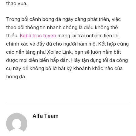
thao vua.
Trong bối cảnh bóng đá ngày càng phát triển, việc
theo dõi thông tin nhanh chóng là điều không thể
thiếu.
Kqbd truc tuyen
mang lại trải nghiệm tiện lợi,
chính xác và đầy đủ cho người hâm mộ. Kết hợp cùng
các nền tảng như Xoilac Link, bạn sẽ luôn nắm bắt
được mọi diễn biến hấp dẫn. Hãy tận dụng tối đa công
cụ này để không bỏ lỡ bất kỳ khoảnh khắc nào của
bóng đá.
Alfa Team