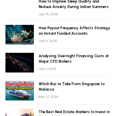
How to Improve Sleep Quality and
Reduce Anxiety During Indian Summers
July 15, 2026
How Payout Frequency Affects Strategy
on Instant Funded Accounts
July 6, 2026
Analyzing Overnight Financing Costs at
Major CFD Brokers
July 1, 2026
Which Bus to Take From Singapore to
Malacca
May 21, 2026
The Best Real Estate Markets to Invest in