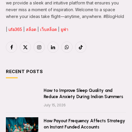
we provide a sleek and intuitive platform that ensures you
never miss a moment of inspiration. Welcome to a space
where your ideas take flight—anytime, anywhere. #BlogHold
|
ufa365
|
สล็อต
|
เว็บสล็อต
|
ยูฟ่า
Facebook
X
Instagram
LinkedIn
WhatsApp
TikTok
(Twitter)
RECENT POSTS
How to Improve Sleep Quality and
Reduce Anxiety During Indian Summers
July 15, 2026
How Payout Frequency Affects Strategy
on Instant Funded Accounts