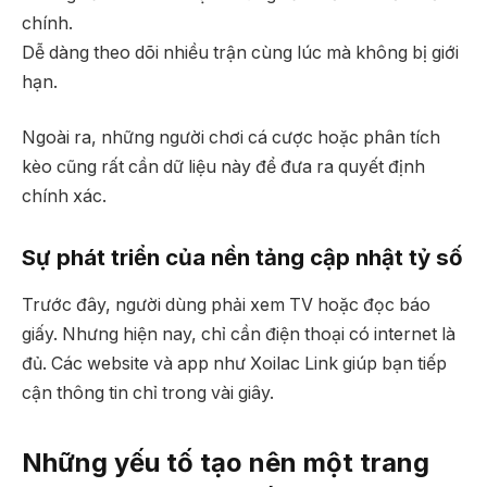
chính.
Dễ dàng theo dõi nhiều trận cùng lúc mà không bị giới
hạn.
Ngoài ra, những người chơi cá cược hoặc phân tích
kèo cũng rất cần dữ liệu này để đưa ra quyết định
chính xác.
Sự phát triển của nền tảng cập nhật tỷ số
Trước đây, người dùng phải xem TV hoặc đọc báo
giấy. Nhưng hiện nay, chỉ cần điện thoại có internet là
đủ. Các website và app như Xoilac Link giúp bạn tiếp
cận thông tin chỉ trong vài giây.
Những yếu tố tạo nên một trang