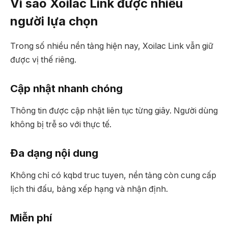
Vì sao Xoilac Link được nhiều
người lựa chọn
Trong số nhiều nền tảng hiện nay, Xoilac Link vẫn giữ
được vị thế riêng.
Cập nhật nhanh chóng
Thông tin được cập nhật liên tục từng giây. Người dùng
không bị trễ so với thực tế.
Đa dạng nội dung
Không chỉ có kqbd truc tuyen, nền tảng còn cung cấp
lịch thi đấu, bảng xếp hạng và nhận định.
Miễn phí