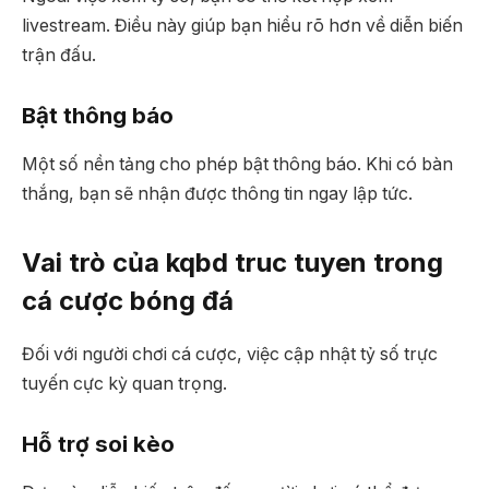
livestream. Điều này giúp bạn hiểu rõ hơn về diễn biến
trận đấu.
Bật thông báo
Một số nền tảng cho phép bật thông báo. Khi có bàn
thắng, bạn sẽ nhận được thông tin ngay lập tức.
Vai trò của kqbd truc tuyen trong
cá cược bóng đá
Đối với người chơi cá cược, việc cập nhật tỷ số trực
tuyến cực kỳ quan trọng.
Hỗ trợ soi kèo