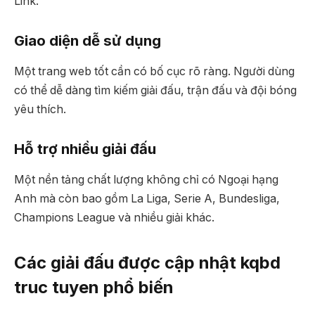
Link.
Giao diện dễ sử dụng
Một trang web tốt cần có bố cục rõ ràng. Người dùng
có thể dễ dàng tìm kiếm giải đấu, trận đấu và đội bóng
yêu thích.
Hỗ trợ nhiều giải đấu
Một nền tảng chất lượng không chỉ có Ngoại hạng
Anh mà còn bao gồm La Liga, Serie A, Bundesliga,
Champions League và nhiều giải khác.
Các giải đấu được cập nhật kqbd
truc tuyen phổ biến